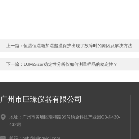
上一篇：
恒温恒湿箱加湿超温保护出现了故障时的原因及解决方法
下一篇：
LUMiSizer稳定性分析仪如何测量样品的稳定性？
广州市巨璟仪器有限公司
地址：广州市黄埔区瑞和路39号纳金科技产业园G3栋430-
432房
邮箱：hsh@jujingyiqi.com