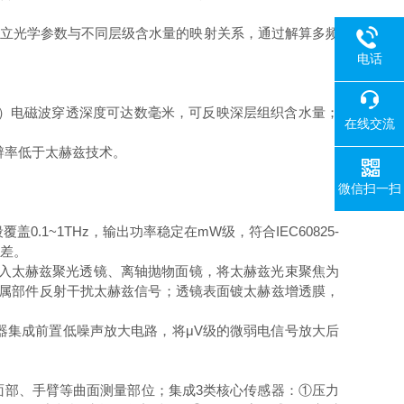
，建立光学参数与不同层级含水量的映射关系，通过解算多频
电话
Hz）电磁波穿透深度可达数毫米，可反映深层组织含水量；
在线交流
辨率低于太赫兹技术。
微信扫一扫
~1THz，输出功率稳定在mW级，符合IEC60825-
误差。
加入太赫兹聚光透镜、离轴抛物面镜，将太赫兹光束聚焦为
金属部件反射干扰太赫兹信号；透镜表面镀太赫兹增透膜，
器集成前置低噪声放大电路，将μV级的微弱电信号放大后
面部、手臂等曲面测量部位；集成3类核心传感器：①压力