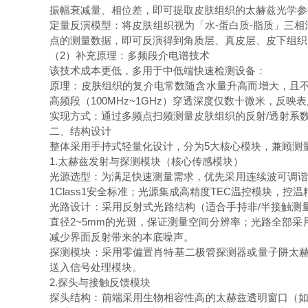
振幅衰减量、相位差，即可提取皮肤组织的太赫兹光学参
定量反演模型：将皮肤组织视为「水-蛋白质-脂质」三相
点的测量数据，即可反演得到角质层、真皮层、皮下组
（2）补充原理：多频段介电谱技术
该技术成本更低，多用于中低端快速检测设备：
原理：皮肤组织的复介电常数随含水量升高而增大，且不同
高频段（100MHz~1GHz）穿透深度仅数十微米，反
实现方式：通过多频点扫频测量皮肤组织的反射/透射系
二、结构设计
整体采用手持式轻量化设计，分为5大核心模块，兼顾测
1.太赫兹发射与探测模块（核心传感模块）
光源选型：为满足快速测量需求，优先采用连续波可调谐太赫
1Class1安全标准；光源集成高精度TEC温控模块，
光路设计：采用反射式光路结构（适合手持非/半接触测
直径2~5mm的光斑，保证测量空间分辨率；光路全部
减少界面反射带来的本底噪声。
探测模块：采用零偏置肖特基二极管探测器或量子阱太赫
送入信号处理模块。
2.探头与接触反馈模块
探头结构：前端采用生物相容性高的太赫兹透明窗口（如