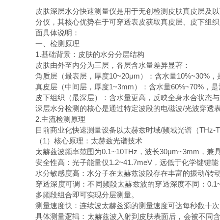
皮肤深层水分快速测量仪是用于无创检测皮肤真皮层及以下
分仪，其核心优势在于可穿透表皮获取真皮层、皮下组织
面具体说明：
一、检测原理
1.基础背景：皮肤的水分分层结构
皮肤由外至内分为三层，各层含水量差异显著：
角质层（最表层，厚度10~20μm）：含水量10%~30
真皮层（中间层，厚度1~3mm）：含水量60%~70
皮下组织（最深层）：含水量更高，反映全身水合状态
深层水分检测的核心是通过特定波段的电磁波/光波穿透
2.主流检测原理
目前商业化快速测量设备以太赫兹时域/频域光谱（THz-
（1）核心原理：太赫兹光谱技术
太赫兹波频率范围为0.1~10THz，波长30μm~3
安全性高：光子能量仅1.2~41.7meV，远低于化学
水分敏感度高：水分子在太赫兹波段存在丰富的振动/转
穿透深度可调：不同频段太赫兹波的穿透深度不同：0.1~0.
多频段组合即可实现分层测量。
测量速度快：连续波太赫兹源的测量速度可达每秒数十
具体测量逻辑：太赫兹波入射到皮肤表面后，会被不同含