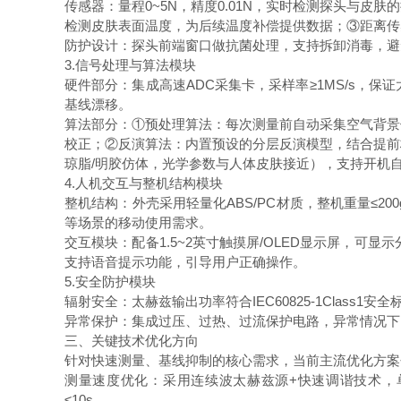
传感器：量程0~5N，精度0.01N，实时检测探头与
检测皮肤表面温度，为后续温度补偿提供数据；③距离传
防护设计：探头前端窗口做抗菌处理，支持拆卸消毒，
3.信号处理与算法模块
硬件部分：集成高速ADC采集卡，采样率≥1MS/s，
基线漂移。
算法部分：①预处理算法：每次测量前自动采集空气背景
校正；②反演算法：内置预设的分层反演模型，结合提前
琼脂/明胶仿体，光学参数与人体皮肤接近），支持开机
4.人机交互与整机结构模块
整机结构：外壳采用轻量化ABS/PC材质，整机重量≤
等场景的移动使用需求。
交互模块：配备1.5~2英寸触摸屏/OLED显示屏，可
支持语音提示功能，引导用户正确操作。
5.安全防护模块
辐射安全：太赫兹输出功率符合IEC60825-1Class
异常保护：集成过压、过热、过流保护电路，异常情况
三、关键技术优化方向
针对快速测量、基线抑制的核心需求，当前主流优化方
测量速度优化：采用连续波太赫兹源+快速调谐技术，
≤10s。