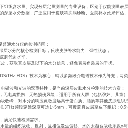
组织含水量、实现分层定量测量的专业设备，区别于仅能测量表层角
的深层水分数据，广泛应用于皮肤科疾病诊断、医美补水效果评估
%，是普通水分仪的检测范围；
%，是深层水分的核心检测目标，反映皮肤补水能力、弹性状态；
与皮肤代谢水平。
表皮，获取真皮层及以下的水分信息，避免表层角质层的干扰。
TDS/THz-FDS）技术为核心，辅以多频段介电谱技术作为补充
mm，兼具电磁波和光波的双重特性，是当前深层皮肤水分检测的技术方案：
键键能，无电离损伤、无热损伤风险，适用于所有人群（包括孕妇、儿童
动吸收峰，对水分的响应灵敏度远高于蛋白质、脂质等其他皮肤组织
3THz频段穿透深度可达1~5mm，可覆盖真皮层至皮下组织；0.5~
次，满足快速检测需求。
水量的组织吸收、反射，且相位发生偏移。水的太赫兹吸收系数α与