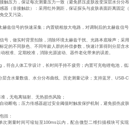
皮肤的接触压力，保证每次测量压力一致（避免挤压皮肤改变深层水分
感器（非接触款）：采用红外测距，保证探头与皮肤表面距离固定（通
避免交叉污染。
保证太赫兹信号的快速采集；内置锁相放大电路，对调制后的太赫兹
信号，做实时背景扣除，消除环境太赫兹干扰、光路本底噪声；采
标定的不同肤色、不同年龄人群的补偿参数，快速计算得到分层含
自动校准、定期校准，消除光源波动、器件老化带来的误差。
200g，符合人体工学设计，长时间手持不疲劳；内置可充电锂电池，
显示分层含水量数值、水分分布曲线、历史测量记录；支持蓝牙、USB
1安全标准，无电离辐射、无热损伤风险；
下自动断电；压力传感器超过安全阈值时触发保护机制，避免损伤皮
案包括：
单次测量时间可缩短至100ms以内，配合微型二维扫描模块可实