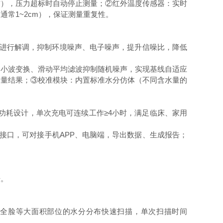
分布），压力超标时自动停止测量；②红外温度传感器：实时
常1~2cm），保证测量重复性。
信号进行解调，抑制环境噪声、电子噪声，提升信噪比，降低
用小波变换、滑动平均滤波抑制随机噪声，实现基线自适应
水量结果；③校准模块：内置标准水分仿体（不同含水量的
低功耗设计，单次充电可连续工作≥4小时，满足临床、家用
-C接口，可对接手机APP、电脑端，导出数据、生成报告；
肤。
现全脸等大面积部位的水分分布快速扫描，单次扫描时间