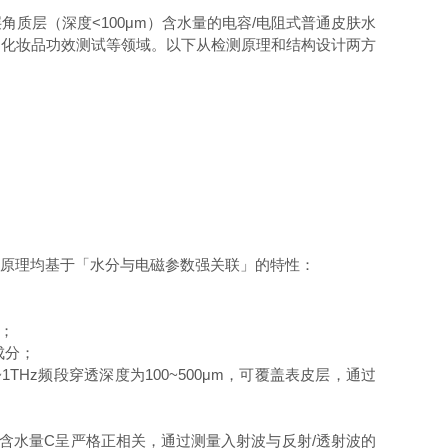
质层（深度<100μm）含水量的电容/电阻式普通皮肤水
、化妆品功效测试等领域。以下从检测原理和结构设计两方
，两类原理均基于「水分与电磁参数强关联」的特性：
）；
成分；
1THz频段穿透深度为100~500μm，可覆盖表皮层，通过
含水量C呈严格正相关，通过测量入射波与反射/透射波的