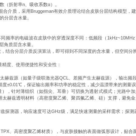
数（折射率n、吸收系数α）。
混合介质，采用Bruggeman有效介质理论结合皮肤分层结构模型
织的分层含水量。
频率的电磁波在皮肤中的穿透深度不同：低频段（1kHz~10M
映表层角质层含水量。
数，结合分层介质反演算法，即可得到不同深度的含水量，但空间分
量精度、使用便捷性和安全性：
兹源（如量子级联激光器QCL、差频产生太赫兹源），输出频段覆盖0.1
控温精度±0.01℃，保证输出频率和功率的稳定性，减少温漂带来的测量
量），针对薄组织（如指尖、耳垂）可切换为透射式模式；光路中
采用太赫兹透明材料（高密度聚乙烯、聚四氟乙烯、硅）支撑，避免
兹探测器，响应速度可达GHz级，满足快速测量的采样需求；探测
TPX、高密度聚乙烯材质），与皮肤接触的表面做弧形设计，贴合