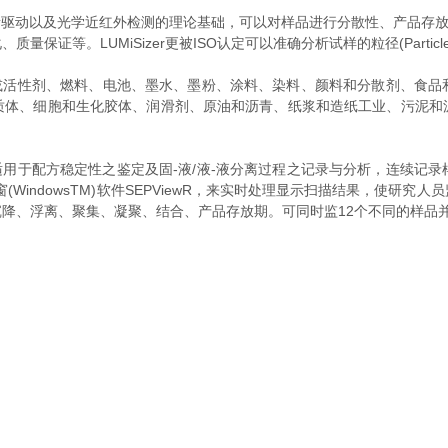
驱动以及光学近红外检测的理论基础，可以对样品进行分散性、产品存放
等。LUMiSizer更被ISO认定可以准确分析试样的粒径(ParticleS
或活性剂、燃料、电池、墨水、墨粉、涂料、染料、颜料和分散剂、食品
质体、细胞和生化胶体、润滑剂、原油和沥青、纸浆和造纸工业、污泥和
用于配方稳定性之鉴定及固-液/液-液分离过程之记录与分析，连续记
WindowsTM)软件SEPViewR，来实时处理显示扫描结果，使研
降、浮离、聚集、凝聚、结合、产品存放期。可同时监12个不同的样品