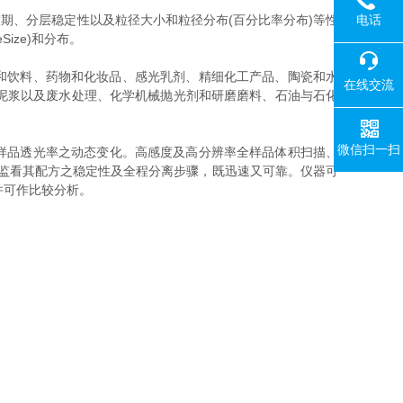
电话
期、分层稳定性以及粒径大小和粒径分布(百分比率分布)等性
ize)和分布。
和饮料、药物和化妆品、感光乳剂、精细化工产品、陶瓷和水
在线交流
泥浆以及废水处理、化学机械抛光剂和研磨磨料、石油与石化
微信扫一扫
录样品透光率之动态变化。高感度及高分辨率全样品体积扫描、
究人员监看其配方之稳定性及全程分离步骤，既迅速又可靠。仪器可
并可作比较分析。