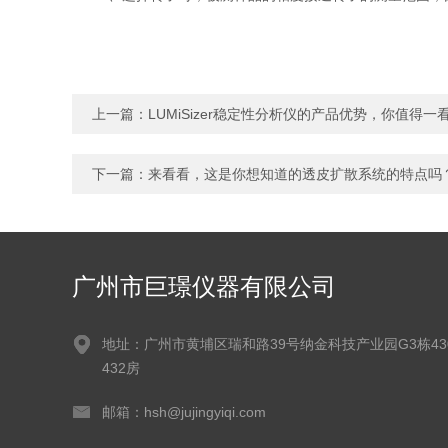
上一篇：
LUMiSizer稳定性分析仪的产品优势，你值得一
下一篇：
来看看，这是你想知道的透皮扩散系统的特点吗
广州市巨璟仪器有限公司
地址：广州市黄埔区瑞和路39号纳金科技产业园G3栋430
432房
邮箱：hsh@jujingyiqi.com