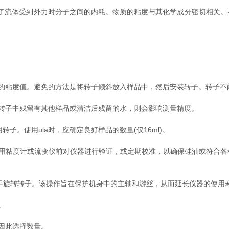
了流体受到外力时分子之间的内耗。物质的粘度与其化学成分密切相关。
粘度值。避免的方法是将转子倾斜放入样品中，然后安装转子。转子不
子中残留有其他样品或清洁后残留的水，则会影响测量精度。
子。使用ula时，应确定良好样品的数量(仅16ml)。
粘度计或流变仪前对仪器进行验证，或定期校准，以确保硅油或符合各种
手旋转转子。该操作旨在保护机身中的主轴和游丝，从而延长仪器的使用
。
因此选择数量。