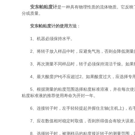
安东帕粘度计
是一种具有物理性质的流体物质。它反映
分或质量。
安东帕粘度计的使用方法
：
1、机器必须保持水平。
2、将转子放入样品中时，应避免气泡，否则会降低测量的
3、再次测量不同样品时，转子必须保持清洁干燥。如果转
4、最大酸度(PH)不应超过2。如果酸度过大，应选择专用转
5、根据测量的粘度范围选择粘度标准溶液，并在每次使用
粘度标准液的推荐使用寿命为开封一年。
6、连接转子时，左手轻轻提起并握住主轴(主机上)，右
7、应在数值相对稳定时取值，否则所得值会有较大误差
8、选择转子时，被测样品的粘度接近转子的测量范围，