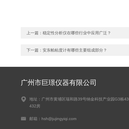
上一篇：
稳定性分析仪在哪些行业中应用广泛？
下一篇：
安东帕粘度计有哪些主要组成部分？
广州市巨璟仪器有限公司
地址：广州市黄埔区瑞和路39号纳金科技产业园G3栋430
432房
邮箱：hsh@jujingyiqi.com